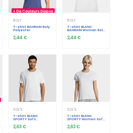
+ De Couleurs Dispos
ROLY
ROLY
T-shirt BAHRAIN Roly
T-shirt BLANC
Polyester
BAHRAIN Woman Roly
Polyester
2,44 €
2,44 €
SOL'S
SOL'S
T-shirt BLANC
T-shirt BLANC
SPORTY Sol's
SPORTY Women Sol's
Polyester
Polyester
2,63 €
2,63 €