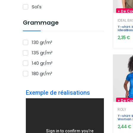
Sol's
+ De Co
IDEAL B
Grammage
T-shirt 
IdealBas
130gr sp
2,35 €
130 gr/m²
135 gr/m²
140 gr/m²
180 gr/m²
Exemple de réalisations
+ De Co
ROLY
T-shirt 
Woman R
Polyeste
2,44 €