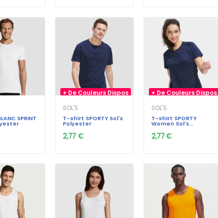
+ De Couleurs Dispos
+ De Couleurs Dispos
SOL'S
SOL'S
BLANC SPRINT
T-shirt SPORTY Sol's
T-shirt SPORTY
lyester
Polyester
Women Sol's
Polyester
2,77 €
2,77 €