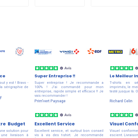
ice
Super Entreprise !!
Le Meilleur 
out y est ! Bravo -
Super entreprise ! Je recommande a
T-shirts en s
la sérigraphie de
100% ! J’ai commandé pour mon
imprimés, le mei
entreprise, rapide simple et efficace !! Je
testé jusque là
vais recommander !
y
Prim'vert Paysage
Richard Celin
tre Budget
Excellent Service
Visuel Con
une solution pour
Excellent service, et surtout bon conseil
Visuel conforme
 une livraison à
vis à vis des t-shirt. Je recommande
escient. Livraiso