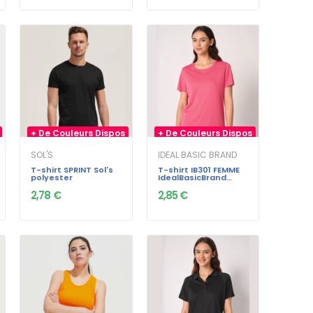
+ De Couleurs Dispos
+ De Couleurs Dispos
SOL'S
IDEAL BASIC BRAND
T-shirt SPRINT Sol's
T-shirt IB301 FEMME
polyester
IdealBasicBrand
130gr sportif
2,78 €
2,85 €