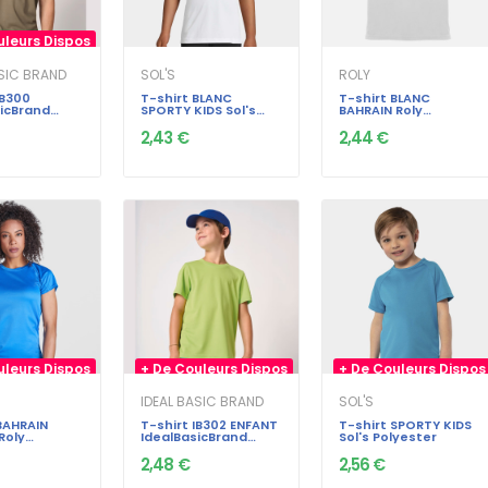
uleurs Dispos
ASIC BRAND
SOL'S
ROLY
IB300
T-shirt BLANC
T-shirt BLANC
icBrand
SPORTY KIDS Sol's
BAHRAIN Roly
ortif
Polyester
Polyester
2,43 €
2,44 €
uleurs Dispos
+ De Couleurs Dispos
+ De Couleurs Dispos
IDEAL BASIC BRAND
SOL'S
BAHRAIN
T-shirt IB302 ENFANT
T-shirt SPORTY KIDS
oly
IdealBasicBrand
Sol's Polyester
r
130gr sportif
2,48 €
2,56 €