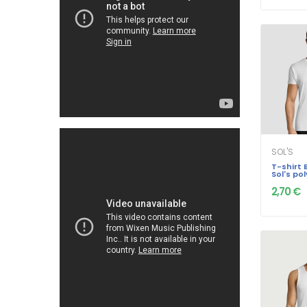
SOL'S
T-shirt 
Sol's po
2,70 €