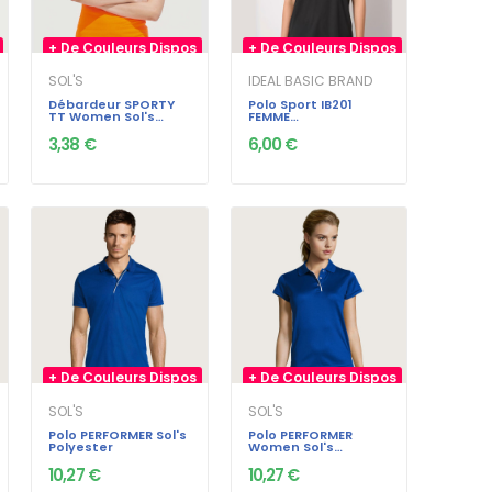
+ De Couleurs Dispos
+ De Couleurs Dispos
SOL'S
IDEAL BASIC BRAND
Débardeur SPORTY
Polo Sport IB201
TT Women Sol's
FEMME
Polyester
IdealBasicBrand
130gr
3,38 €
6,00 €
+ De Couleurs Dispos
+ De Couleurs Dispos
SOL'S
SOL'S
Polo PERFORMER Sol's
Polo PERFORMER
Polyester
Women Sol's
Polyester
10,27 €
10,27 €