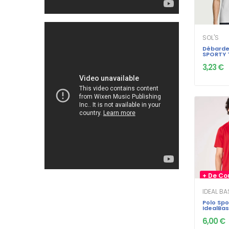
SOL'S
Débarde
SPORTY T
Polyeste
3,23 €
+ De Co
IDEAL B
Polo Spo
IdealBas
130gr
6,00 €