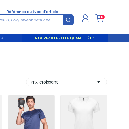
Référence ou type d'article
0
TS
NOUVEAU ! PETITE QUANTITÉ ICI

Trier par :
Prix, croissant