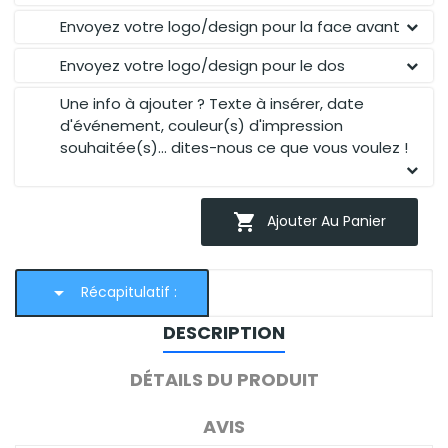
Envoyez votre logo/design pour la face avant
Envoyez votre logo/design pour le dos
Une info à ajouter ? Texte à insérer, date
d'événement, couleur(s) d'impression
souhaitée(s)... dites-nous ce que vous voulez !

Ajouter Au Panier
arrow_drop_down
Récapitulatif :
DESCRIPTION
DÉTAILS DU PRODUIT
AVIS