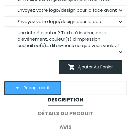
Envoyez votre logo/design pour la face avant
Envoyez votre logo/design pour le dos
Une info à ajouter ? Texte à insérer, date
d'événement, couleur(s) d'impression
souhaitée(s)... dites-nous ce que vous voulez !

Ajouter Au Panier
arrow_drop_down
Récapitulatif :
DESCRIPTION
DÉTAILS DU PRODUIT
AVIS