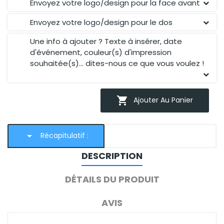
Envoyez votre logo/design pour la face avant
Envoyez votre logo/design pour le dos
Une info à ajouter ? Texte à insérer, date
d'événement, couleur(s) d'impression
souhaitée(s)... dites-nous ce que vous voulez !

Ajouter Au Panier
arrow_drop_down
Récapitulatif :
DESCRIPTION
DÉTAILS DU PRODUIT
AVIS